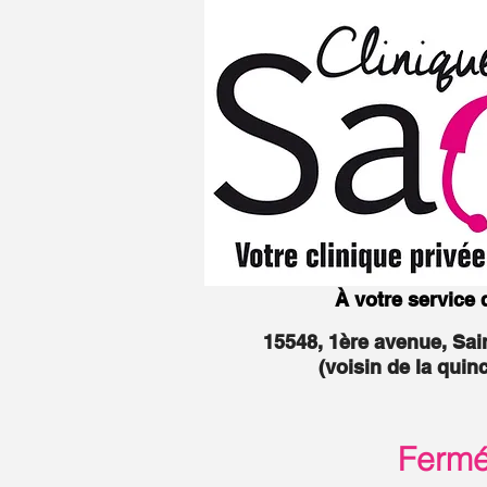
À votre service
15548, 1ère avenue, Sa
(voisin de la quin
Fermée