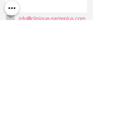
info@clinique-santeplus.com
Do Not Sell My Personal Information
Clinique Santé Plus © Copyright
Assurances collectives,
privées et crédits d'impôt
Nos services peuvent être couverts par vos
assurances collectives, privées ou être
admissibles aux
crédits d'impôt
.
*Nous émettons des reçus pour nos services. Les
soins et services offerts par Clinique Santé Plus
peuvent être remboursés par les compagnies
d’assurance personnelle et collective. Nos services
sont également admissibles au programme de crédit
d’impôt pour le maintien à domicile d’une personne
âgée. Contactez-nous pour plus de renseignements à