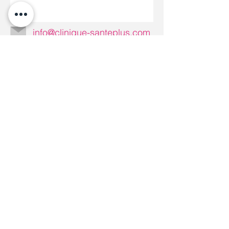
info@clinique-santeplus.com
Do Not Sell My Personal Information
Clinique Santé Plus © Copyright
Assurances collectives,
privées et crédits d'impôt
Nos services peuvent être couverts par vos
assurances collectives, privées ou être
admissibles aux
crédits d'impôt
.
*Nous émettons des reçus pour nos services. Les
soins et services offerts par Clinique Santé Plus
peuvent être remboursés par les compagnies
d’assurance personnelle et collective. Nos services
sont également admissibles au programme de crédit
d’impôt pour le maintien à domicile d’une personne
âgée. Contactez-nous pour plus de renseignements à