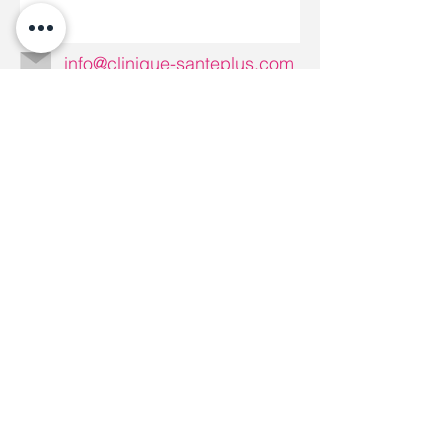
info@clinique-santeplus.com
Do Not Sell My Personal Information
Clinique Santé Plus © Copyright
Assurances collectives,
privées et crédits d'impôt
Nos services peuvent être couverts par vos
assurances collectives, privées ou être
admissibles aux
crédits d'impôt
.
*Nous émettons des reçus pour nos services. Les
soins et services offerts par Clinique Santé Plus
peuvent être remboursés par les compagnies
d’assurance personnelle et collective. Nos services
sont également admissibles au programme de crédit
d’impôt pour le maintien à domicile d’une personne
âgée. Contactez-nous pour plus de renseignements à