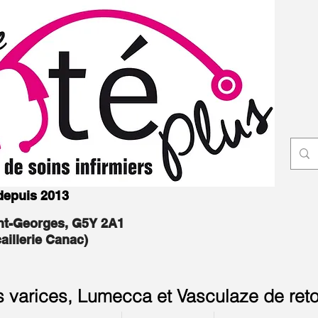
 depuis 2013
int-Georges, G5Y 2A1
caillerie Canac)
s varices, Lumecca et Vasculaze de reto