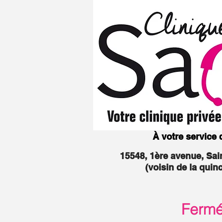
À votre service
15548, 1ère avenue, Sa
(voisin de la quin
Fermée