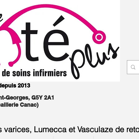
 depuis 2013
int-Georges, G5Y 2A1
caillerie Canac)
s varices, Lumecca et Vasculaze de reto