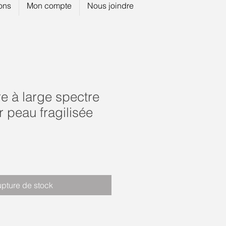
ions
Mon compte
Nous joindre
re à large spectre
 peau fragilisée
pture de stock