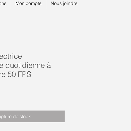
ions
Mon compte
Nous joindre
ectrice
e quotidienne à
re 50 FPS
pture de stock