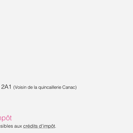
Y 2A1
(Voisin de la quincaillerie Canac)
mpôt
ssibles aux
crédits d'impôt
.