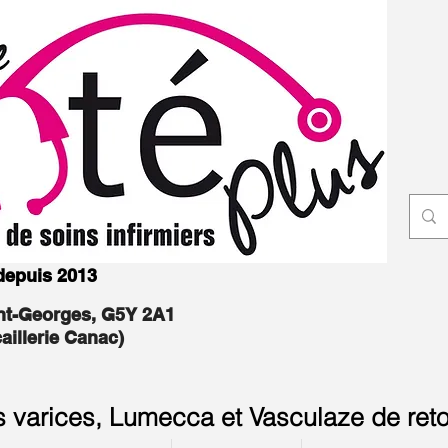
 depuis 2013
int-Georges, G5Y 2A1
caillerie Canac)
s varices, Lumecca et Vasculaze de reto