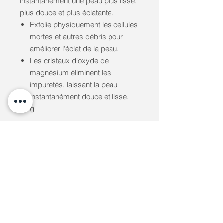
instantanément une peau plus lisse,
plus douce et plus éclatante.
Exfolie physiquement les cellules
mortes et autres débris pour
améliorer l'éclat de la peau.
Les cristaux d'oxyde de
magnésium éliminent les
impuretés, laissant la peau
instantanément douce et lisse.
65 g
info@clinique-santeplus.com
Do Not Sell My Personal Information
Clinique Santé Plus © Copyright
Assurances collectives,