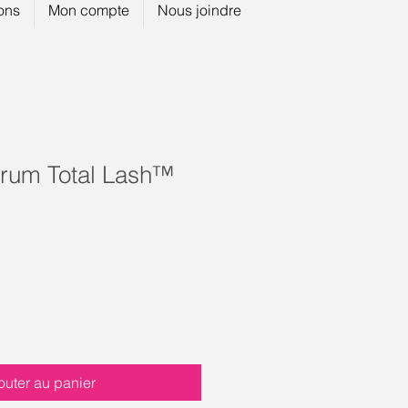
ions
Mon compte
Nous joindre
rum Total Lash™
outer au panier