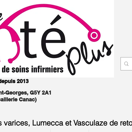
 depuis 2013
int-Georges, G5Y 2A1
caillerie Canac)
s varices, Lumecca et Vasculaze de reto