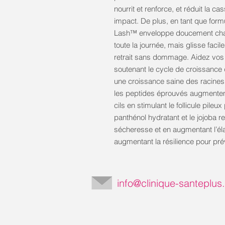
nourrit et renforce, et réduit la ca
impact. De plus, en tant que form
Lash™ enveloppe doucement chaqu
toute la journée, mais glisse facil
retrait sans dommage. Aidez vos ci
soutenant le cycle de croissance d
une croissance saine des racines
les peptides éprouvés augmentent 
cils en stimulant le follicule pile
panthénol hydratant et le jojoba rev
sécheresse et en augmentant l’élast
augmentant la résilience pour pré
info@clinique-santeplu