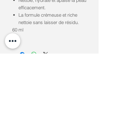
Nettoie, hydrate et apaise la peau
efficacement.
La formule crémeuse et riche
nettoie sans laisser de résidu.
60 ml
info@clinique-santeplus.com
Do Not Sell My Personal Information
Clinique Santé Plus © Copyright
Assurances collectives,
privées et crédits d'impôt
Nos services peuvent être couverts par vos
assurances collectives, privées ou être
admissibles aux
crédits d'impôt
.