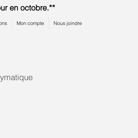
ur en octobre.**
ions
Mon compte
Nous joindre
zymatique