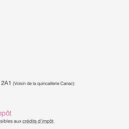
Y 2A1
(Voisin de la quincaillerie Canac)
mpôt
ssibles aux
crédits d'impôt
.