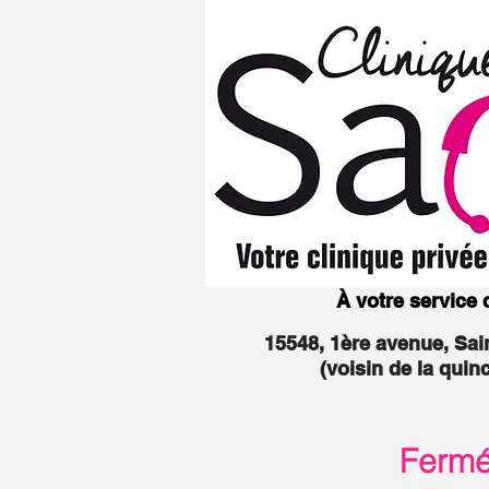
À votre service
15548, 1ère avenue, Sa
(voisin de la quin
Fermée