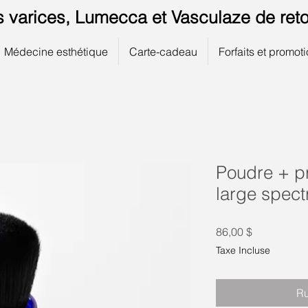
s varices, Lumecca et Vasculaze de reto
Médecine esthétique
Carte-cadeau
Forfaits et promot
Poudre + pr
large spect
Prix
86,00 $
Taxe Incluse
Ru