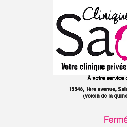
À votre service
15548, 1ère avenue, Sa
(voisin de la quin
Fermée