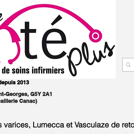
 depuis 2013
int-Georges, G5Y 2A1
caillerie Canac)
s varices, Lumecca et Vasculaze de reto