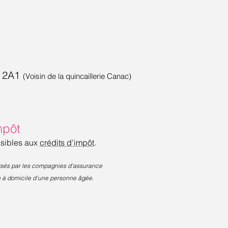
Y 2A1
(Voisin de la quincaillerie Canac)
mpôt
ssibles aux
crédits d'impôt
.
ursés par les compagnies d’assurance
n à domicile d’une personne âgée.