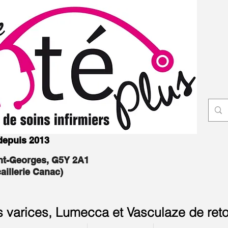
 depuis 2013
int-Georges, G5Y 2A1
caillerie Canac)
s varices, Lumecca et Vasculaze de reto