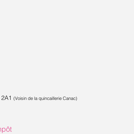
Y 2A1
(Voisin de la quincaillerie Canac)
mpôt