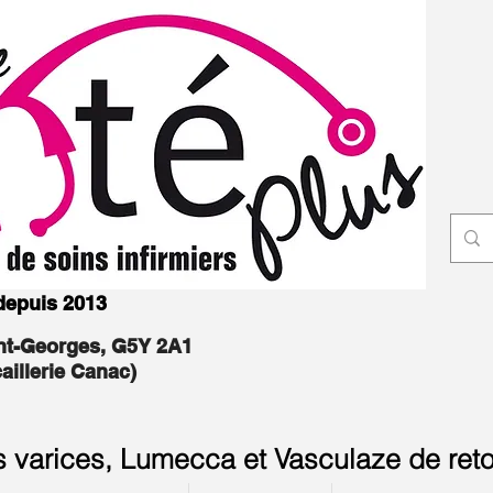
 depuis 2013
int-Georges, G5Y 2A1
caillerie Canac)
s varices, Lumecca et Vasculaze de reto