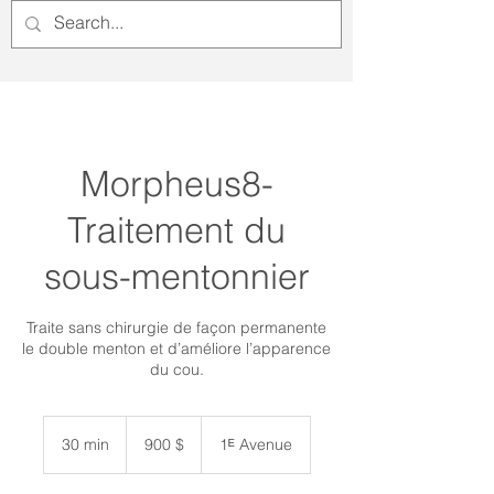
Morpheus8-
Traitement du
sous-mentonnier
Traite sans chirurgie de façon permanente
le double menton et d’améliore l’apparence
du cou.
900 dollars
canadiens
30 min
3
900 $
1ᴱ Avenue
0
m