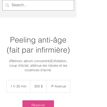
Peeling anti-âge
(fait par infirmière)
(Rétinol+ sérum concentré)Exfoliation,
coup d'éclat, atténue les ridules et les
cicatrices d'acné.
300 dollars
canadiens
1 h 30 min
1
300 $
1ᴱ Avenue
3
0
m
i
Réserver