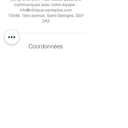
communiquez avec notre équipe :
info@clinique-santeplus.com
15548, 1ère avenue, Saint-Georges, G5Y
2A3
Coordonnées
15548 1 Ere Avenue, Saint-Georges, QC,
Canada
+ 418-221-7795
info@clinique-santeplus.com
info@clinique-santeplus.com
Do Not Sell My Personal Information
Clinique Santé Plus © Copyright