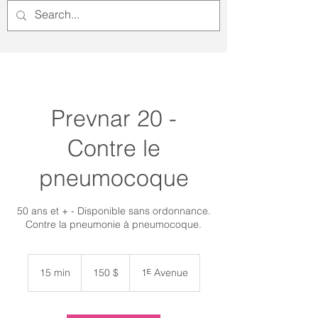
Prevnar 20 -
Contre le
pneumocoque
50 ans et + - Disponible sans ordonnance.
Contre la pneumonie à pneumocoque.
150 dollars
canadiens
15 min
1
150 $
1ᴱ Avenue
5
m
i