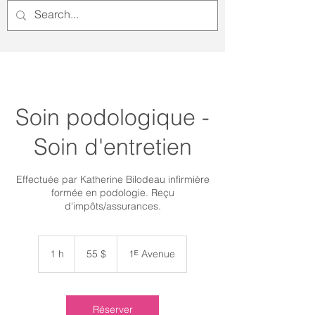
Soin podologique -
Soin d'entretien
Effectuée par Katherine Bilodeau infirmière
formée en podologie. Reçu
d'impôts/assurances.
55 dollars
canadiens
1 h
1
55 $
1ᴱ Avenue
Réserver