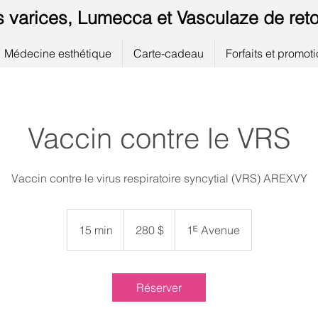
s varices, Lumecca et Vasculaze de reto
Médecine esthétique
Carte-cadeau
Forfaits et promot
Vaccin contre le VRS
Vaccin contre le virus respiratoire syncytial (VRS) AREXVY
280 dollars
canadiens
15 min
1
280 $
1ᴱ Avenue
5
m
i
Réserver
n