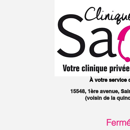
À votre service
15548, 1ère avenue, Sa
(voisin de la quin
Fermée